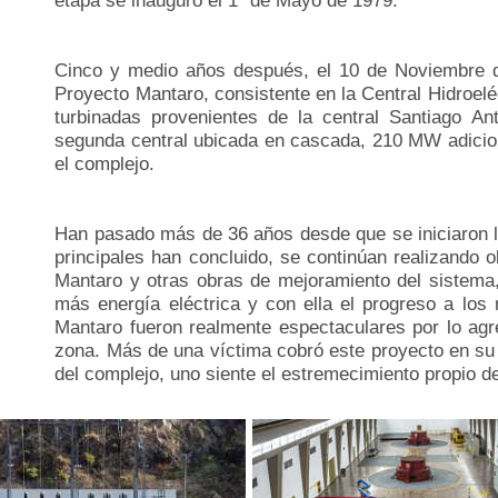
etapa se inauguró el 1º de Mayo de 1979.
Cinco y medio años después, el 10 de Noviembre de
Proyecto Mantaro, consistente en la Central Hidroelé
turbinadas provenientes de la central Santiago A
segunda central ubicada en cascada, 210 MW adicio
el complejo.
Han pasado más de 36 años desde que se iniciaron l
principales han concluido, se continúan realizando o
Mantaro y otras obras de mejoramiento del sistema, 
más energía eléctrica y con ella el progreso a lo
Mantaro fueron realmente espectaculares por lo agre
zona. Más de una víctima cobró este proyecto en su r
del complejo, uno siente el estremecimiento propio 